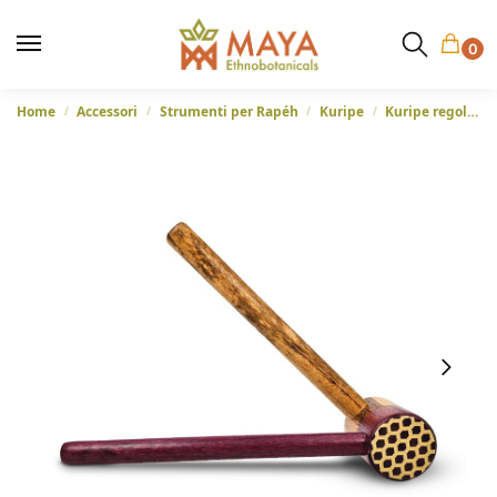
0
Home
Accessori
Strumenti per Rapéh
Kuripe
Kuripe regolabile di alta gamma – Nido d’ape speciale
/
/
/
/