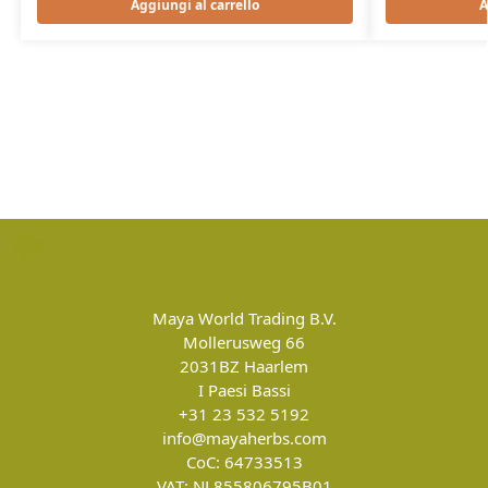
Aggiungi al carrello
A
Maya World Trading B.V.
Mollerusweg 66
2031BZ
Haarlem
I Paesi Bassi
+31 23 532 5192
info@mayaherbs.com
CoC: 64733513
VAT: NL855806795B01