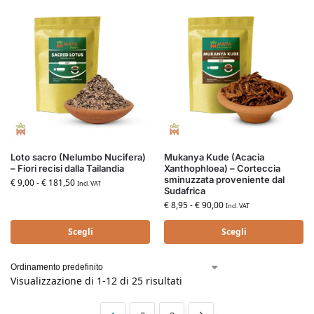
Loto sacro (Nelumbo Nucifera)
Mukanya Kude (Acacia
– Fiori recisi dalla Tailandia
Xanthophloea) – Corteccia
sminuzzata proveniente dal
€
9,00
-
€
181,50
Incl. VAT
Sudafrica
€
8,95
-
€
90,00
Incl. VAT
Scegli
Scegli
Visualizzazione di 1-12 di 25 risultati