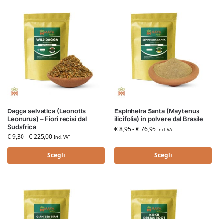
Dagga selvatica (Leonotis
Espinheira Santa (Maytenus
Leonurus) – Fiori recisi dal
ilicifolia) in polvere dal Brasile
Sudafrica
€
8,95
-
€
76,95
Incl. VAT
€
9,30
-
€
225,00
Incl. VAT
Scegli
Scegli