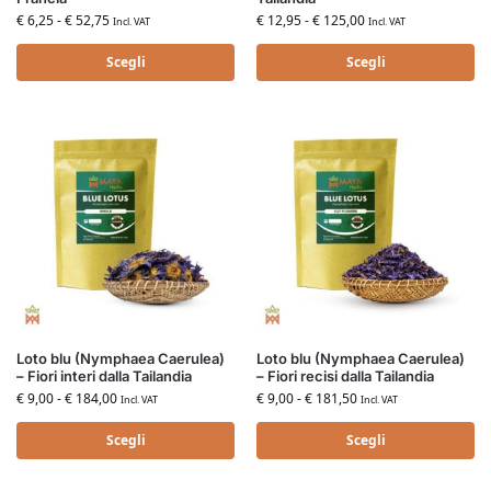
€
6,25
-
€
52,75
€
12,95
-
€
125,00
Incl. VAT
Incl. VAT
Scegli
Scegli
Loto blu (Nymphaea Caerulea)
Loto blu (Nymphaea Caerulea)
– Fiori interi dalla Tailandia
– Fiori recisi dalla Tailandia
€
9,00
-
€
184,00
€
9,00
-
€
181,50
Incl. VAT
Incl. VAT
Scegli
Scegli