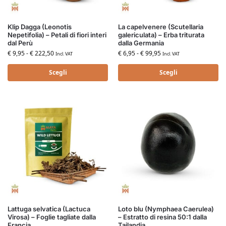
Klip Dagga (Leonotis
La capelvenere (Scutellaria
Nepetifolia) – Petali di fiori interi
galericulata) – Erba triturata
dal Perù
dalla Germania
€
9,95
-
€
222,50
€
6,95
-
€
99,95
Incl. VAT
Incl. VAT
Scegli
Scegli
Lattuga selvatica (Lactuca
Loto blu (Nymphaea Caerulea)
Virosa) – Foglie tagliate dalla
– Estratto di resina 50:1 dalla
Francia
Tailandia