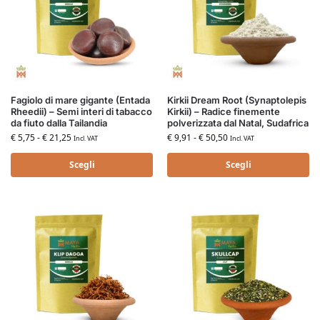
Fagiolo di mare gigante (Entada
Kirkii Dream Root (Synaptolepis
Rheedii) – Semi interi di tabacco
Kirkii) – Radice finemente
da fiuto dalla Tailandia
polverizzata dal Natal, Sudafrica
€
5,75
-
€
21,25
€
9,91
-
€
50,50
Incl. VAT
Incl. VAT
Scegli
Scegli