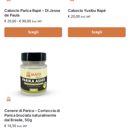
Caboclo Parica Rapé – Di Jesse
Caboclo Yuxibu Rapé
de Paula
€
20,00
Incl. VAT
€
20,00
-
€
90,00
Incl. VAT
Scegli
Scegli
Cenere di Parica – Corteccia di
Parica bruciata naturalmente
dal Brasile, 50g
€
16,50
Incl. VAT