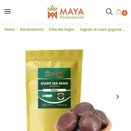
0
Home
Etnobotanico
Erbe dei Sogni
Fagiolo di mare gigante (Entada Rheedii) – Semi interi di tabacco da fiuto dalla Tailandia
/
/
/