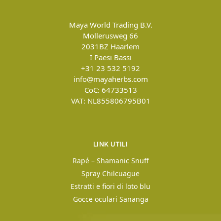
Maya World Trading B.V.
Mollerusweg 66
2031BZ
Haarlem
I Paesi Bassi
+31 23 532 5192
info@mayaherbs.com
CoC: 64733513
VAT: NL855806795B01
LINK UTILI
Rapé – Shamanic Snuff
Spray Chilcuague
Estratti e fiori di loto blu
Gocce oculari Sananga