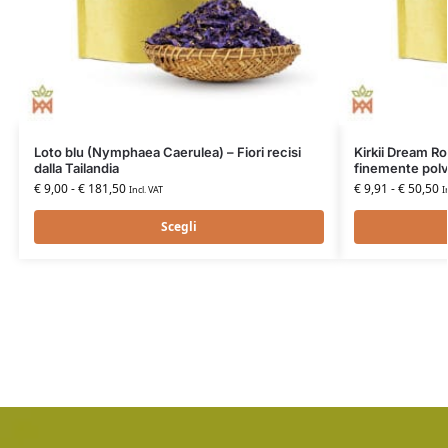
Loto blu (Nymphaea Caerulea) – Fiori recisi
Kirkii Dream Ro
dalla Tailandia
finemente polve
€
9,00
-
€
181,50
€
9,91
-
€
50,50
Incl. VAT
I
Scegli