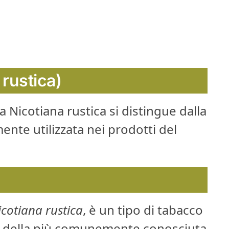
rustica)
a Nicotiana rustica si distingue dalla
nte utilizzata nei prodotti del
icotiana rustica
, è un tipo di tabacco
za della più comunemente conosciuta