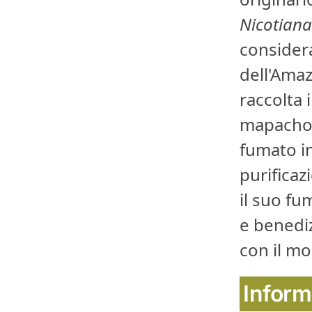
Nicotian
considera
dell'Amaz
raccolta 
mapacho è
fumato in
purificaz
il suo fu
e benediz
con il mo
Inform