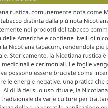
iana rustica, comunemente nota come M
 tabacco distinta dalla più nota Nicotian
temente nei prodotti del tabacco commer
a delle Americhe e contiene livelli di nic
 alla Nicotiana tabacum, rendendola più
le. Storicamente, la Nicotiana rustica è s
 medicinali e cerimoniali. Le foglie veng
dove possono essere bruciate come incens
re le energie negative, una pratica che s
e. Al di là del suo uso rituale, la Nicotian
tradizionale da varie culture per trattare
anza della sua versatile applicazione ne