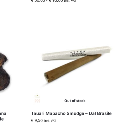
€
50,00
-
€
90,00
Incl. VAT
Out of stock
iana
Tauari Mapacho Smudge – Dal Brasile
le
€
9,50
Incl. VAT