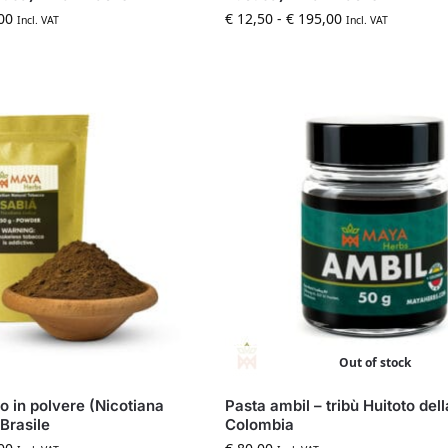
00
€
12,50
-
€
195,00
Incl. VAT
Incl. VAT
Out of stock
 in polvere (Nicotiana
Pasta ambil – tribù Huitoto dell
 Brasile
Colombia