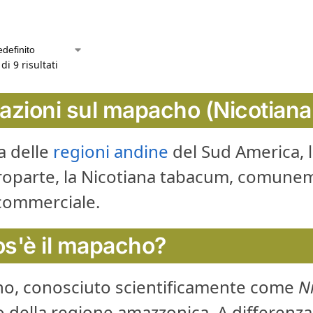
di 9 risultati
azioni sul mapacho (Nicotiana 
a delle
regioni andine
del Sud America, l
oparte, la Nicotiana tabacum, comuneme
commerciale.
s'è il mapacho?
ho, conosciuto scientificamente come
N
io della regione amazzonica. A differen