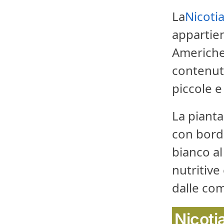
La
Nicoti
appartien
Americhe.
contenuto
piccole e
La pianta
con bordi
bianco al
nutritive
dalle com
Nicoti