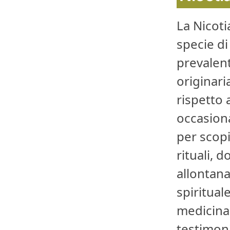
La Nicot
specie di
prevalen
originari
rispetto
occasiona
per scopi
rituali, 
allontana
spiritual
medicina 
testimoni