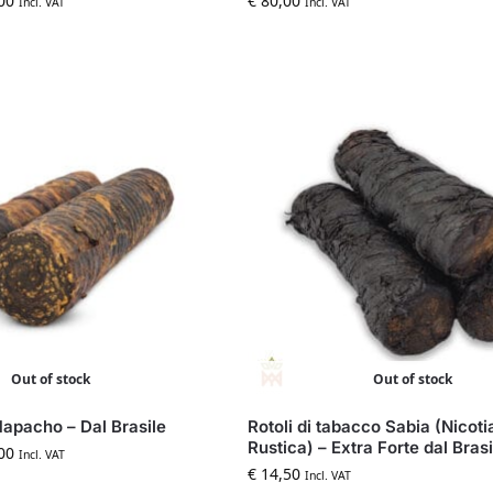
00
€
80,00
Incl. VAT
Incl. VAT
Out of stock
Out of stock
Mapacho – Dal Brasile
Rotoli di tabacco Sabia (Nicot
Rustica) – Extra Forte dal Brasi
00
Incl. VAT
€
14,50
Incl. VAT