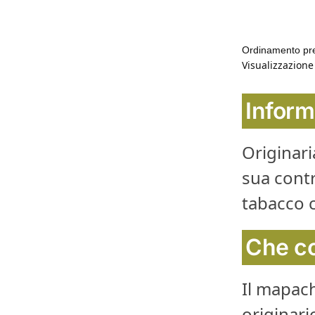
Visualizzazione 
Inform
Originari
sua contr
tabacco 
Che co
Il mapac
originar