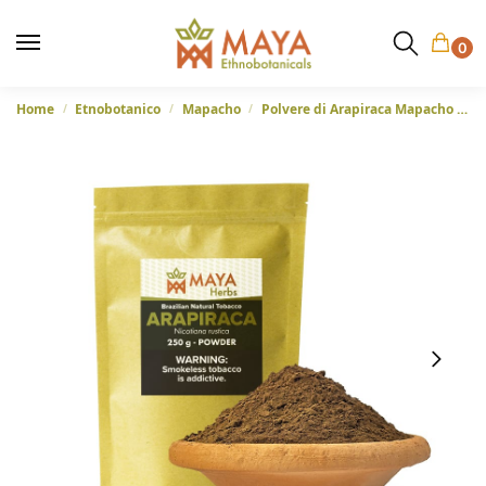
0
Home
Etnobotanico
Mapacho
Polvere di Arapiraca Mapacho (Nicotiana Rustica) – Dal Brasile
/
/
/