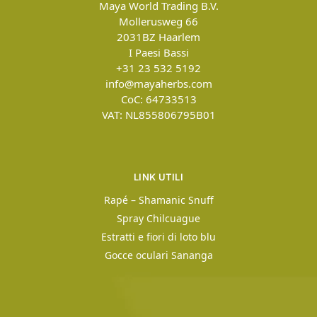
Maya World Trading B.V.
Mollerusweg 66
2031BZ
Haarlem
I Paesi Bassi
+31 23 532 5192
info@mayaherbs.com
CoC: 64733513
VAT: NL855806795B01
LINK UTILI
Rapé – Shamanic Snuff
Spray Chilcuague
Estratti e fiori di loto blu
Gocce oculari Sananga