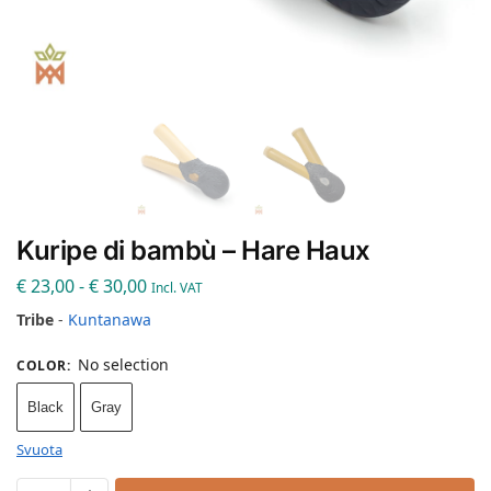
Kuripe di bambù – Hare Haux
€
23,00
-
€
30,00
Incl. VAT
Tribe
-
Kuntanawa
No selection
COLOR
:
Black
Gray
Svuota