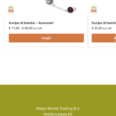
Kuripe di bambù – Ararunart
Kuripe di bamb
€
17,00
-
€
60,00
€
25,00
Incl. VAT
Incl. VAT
Scegli
A
Maya World Trading B.V.
Mollerusweg 66