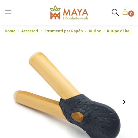
0
Home
Accessori
Strumenti per Rapéh
Kuripe
Kuripe di bambù – Hare Haux
/
/
/
/