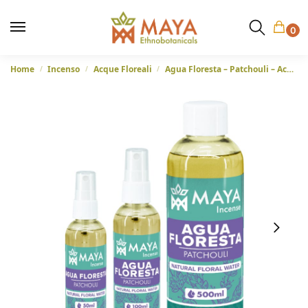
0
Home
Incenso
Acque Floreali
Agua Floresta – Patchouli – Acqua floreale naturale per una pulizia energetica
/
/
/