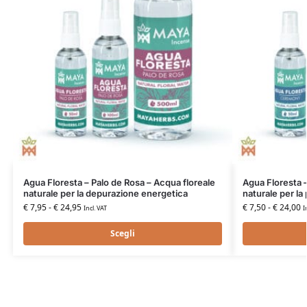
Agua Floresta – Palo de Rosa – Acqua floreale
Agua Floresta 
naturale per la depurazione energetica
naturale per la
€
7,95
-
€
24,95
€
7,50
-
€
24,00
Incl. VAT
I
Scegli