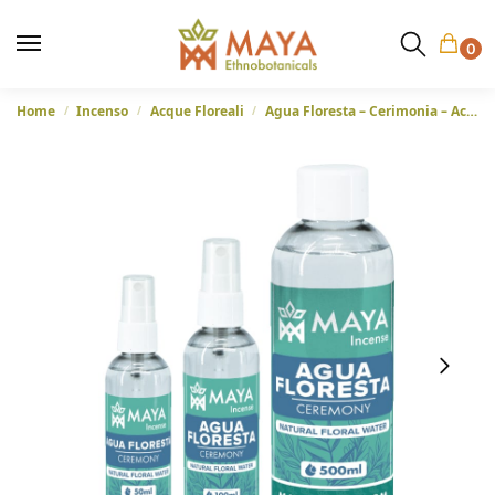
0
Home
Incenso
Acque Floreali
Agua Floresta – Cerimonia – Acqua floreale naturale per la pulizia energetica
/
/
/