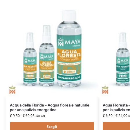
Acqua della Florida – Acqua floreale naturale
Agua Floresta –
per una pulizia energetica
per la pulizia e
€
9,50
-
€
69,95
€
6,50
-
€
24,00
Incl. VAT
I
Scegli