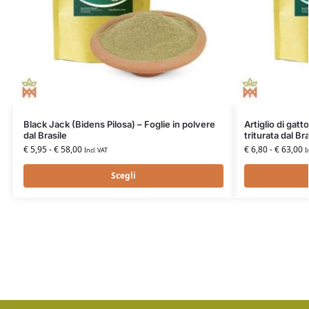
Black Jack (Bidens Pilosa) – Foglie in polvere
Artiglio di gat
dal Brasile
triturata dal Bra
€
5,95
-
€
58,00
€
6,80
-
€
63,00
Incl. VAT
I
Scegli