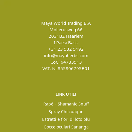
Maya World Trading B.V.
Mollerusweg 66
2031BZ
Haarlem
I Paesi Bassi
+31 23 532 5192
info@mayaherbs.com
CoC: 64733513
VAT: NL855806795B01
LINK UTILI
Rapé – Shamanic Snuff
Spray Chilcuague
Estratti e fiori di loto blu
Gocce oculari Sananga