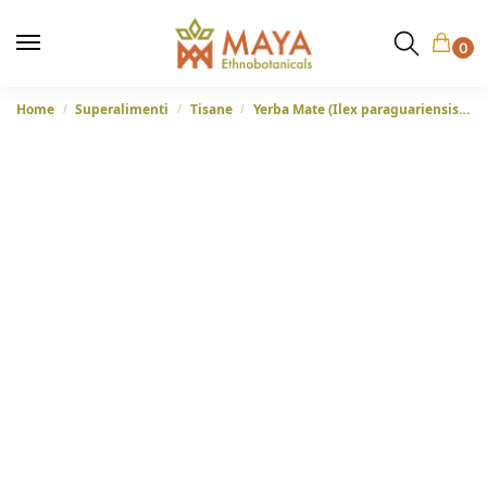
0
Home
Superalimenti
Tisane
Yerba Mate (Ilex paraguariensis) – Foglie recise dal Brasile
/
/
/