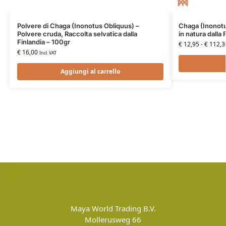
Polvere di Chaga (Inonotus Obliquus) –
Chaga (Inonotu
Polvere cruda, Raccolta selvatica dalla
in natura dalla 
Finlandia – 100gr
€
12,95
-
€
112,3
€
16,00
Incl. VAT
Aggiungi al carrello
Maya World Trading B.V.
Mollerusweg 66