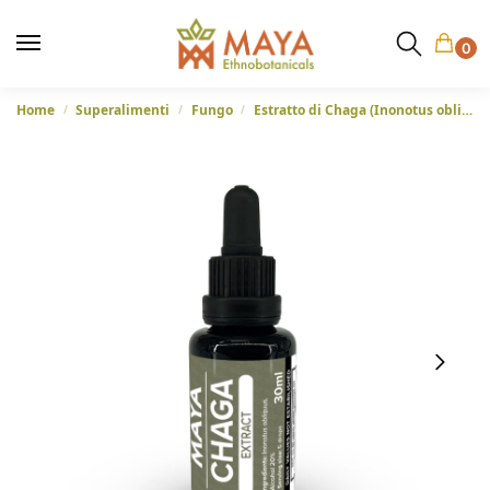
0
Home
Superalimenti
Fungo
Estratto di Chaga (Inonotus obliquus) – 30ml
/
/
/