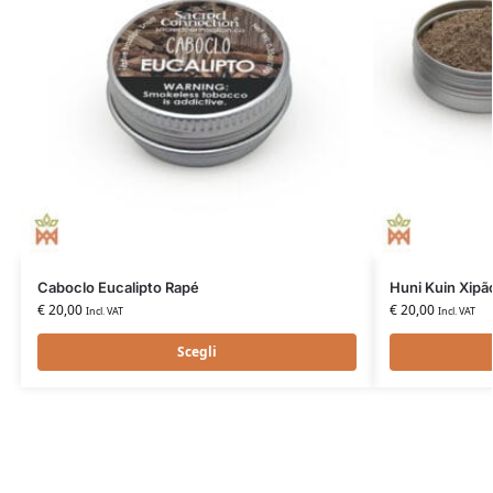
Caboclo Eucalipto Rapé
Huni Kuin Xipã
€
20,00
€
20,00
Incl. VAT
Incl. VAT
Scegli