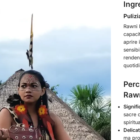
Ingr
Pulizi
Rawni 
capacit
aprire 
sensibi
renden
quotidi
Perc
Raw
Signifi
sacre d
spiritua
Delicat
ma prof