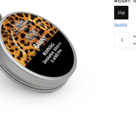
N
WEIGHT
:
10gr
Svuota