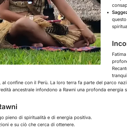
consap
Saggez
questo
spiritu
Inco
Fatima 
profond
Recant
tranqui
, al confine con il Perù. La loro terra fa parte del parco na
redità ancestrale infondono a Rawni una profonda energia sp
Rawni
 pieno di spiritualità e di energia positiva.
zioni e su ciò che cerca di ottenere.