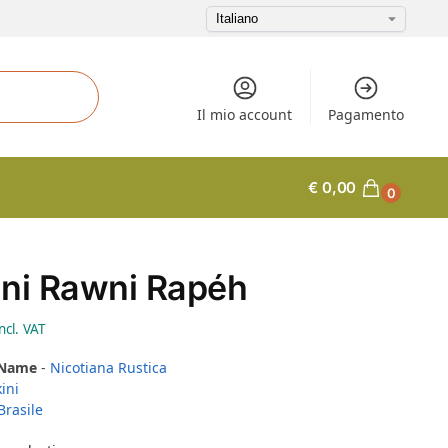
Il mio account
Pagamento
€
0,00
0
ni Rawni Rapéh
ncl. VAT
 Name
-
Nicotiana Rustica
ini
Brasile