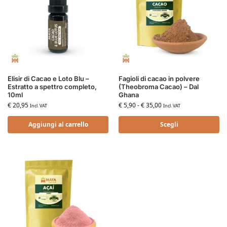
Elisir di Cacao e Loto Blu –
Fagioli di cacao in polvere
Estratto a spettro completo,
(Theobroma Cacao) – Dal
10ml
Ghana
€
20,95
€
5,90
-
€
35,00
Incl. VAT
Incl. VAT
Aggiungi al carrello
Scegli