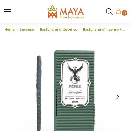
0
Home
Incenso
Bastoncini di Incenso
Bastoncini d’incenso Fenix – Breuzinho – Incenso copale grigio 100% naturale fatto a mano dal Brasile
/
/
/