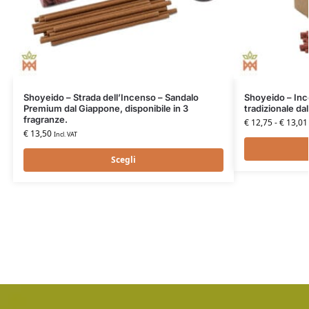
Shoyeido – Strada dell’Incenso – Sandalo
Shoyeido – Inc
Premium dal Giappone, disponibile in 3
tradizionale da
fragranze.
€
12,75
-
€
13,01
€
13,50
Incl. VAT
Scegli