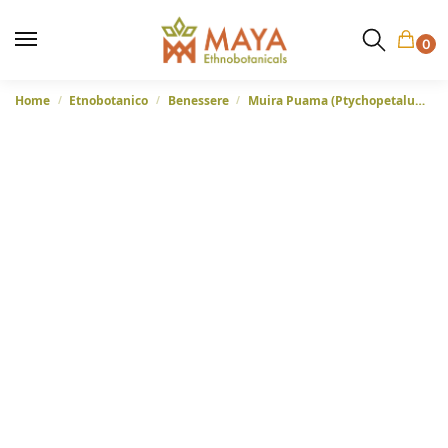
0
Home
Etnobotanico
Benessere
Muira Puama (Ptychopetalum olacoides) – Radice sminuzzata dal Brasile
/
/
/