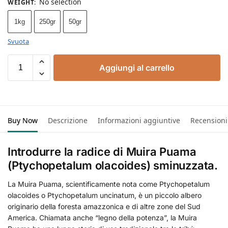
No selection
WEIGHT
:
1kg
250gr
50gr
Svuota
Aggiungi al carrello
Buy Now
Descrizione
Informazioni aggiuntive
Recensioni
Introdurre la radice di Muira Puama
(Ptychopetalum olacoides) sminuzzata.
La Muira Puama, scientificamente nota come Ptychopetalum
olacoides o Ptychopetalum uncinatum, è un piccolo albero
originario della foresta amazzonica e di altre zone del Sud
America. Chiamata anche “legno della potenza”, la Muira