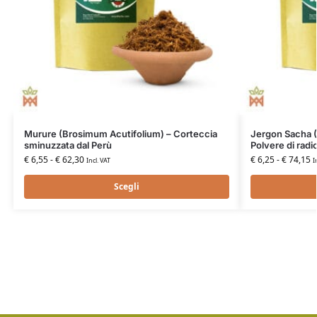
Murure (Brosimum Acutifolium) – Corteccia
Jergon Sacha (
sminuzzata dal Perù
Polvere di radi
€
6,55
-
€
62,30
€
6,25
-
€
74,15
Incl. VAT
I
Scegli