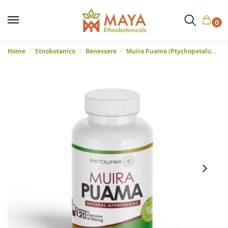
0
Home
Etnobotanico
Benessere
Muira Puama (Ptychopetalum olacoides) – Afrodisiaco naturale in capsule dal Brasile
/
/
/