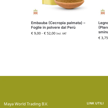
Embauba (Cecropia palmata) –
Legno
Foglie in polvere dal Perù
(Pter
sminu
€
9,00
-
€
52,00
Incl. VAT
€
3,75
Maya World Trading B.V.
LINK UTILI