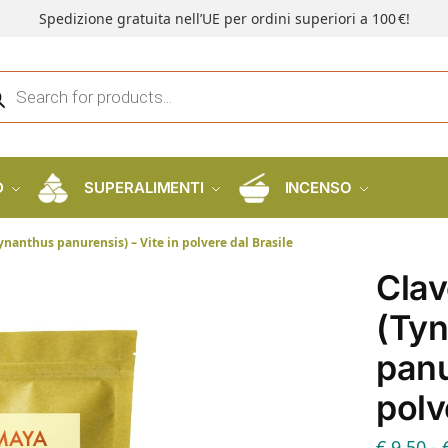
Spedizione gratuita nell’UE per ordini superiori a 100 €!
D
SUPERALIMENTI
INCENSO
nanthus panurensis) – Vite in polvere dal Brasile
Cla
(Ty
panu
polv
€
9,50
-