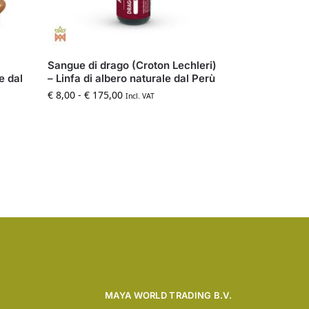
Sangue di drago (Croton Lechleri)
e dal
– Linfa di albero naturale dal Perù
€
8,00
-
€
175,00
Incl. VAT
MAYA WORLD TRADING B.V.