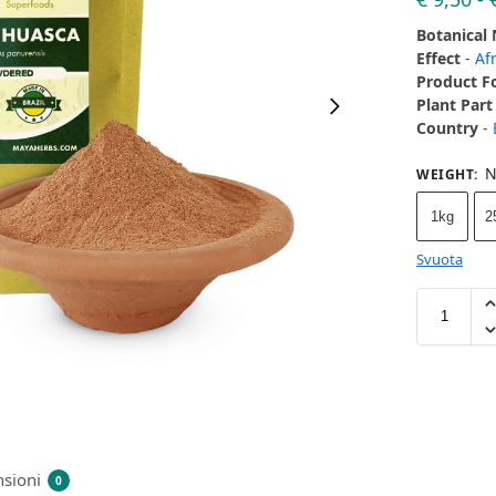
Botanical
Effect
-
Af
Product 
Plant Part
Country
-
N
WEIGHT
:
1kg
2
Svuota
sioni
0