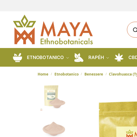
ETNOBOTANICO
RAPÉH
CB
Home
Etnobotanico
Benessere
Clavohuasca (Ty
/
/
/