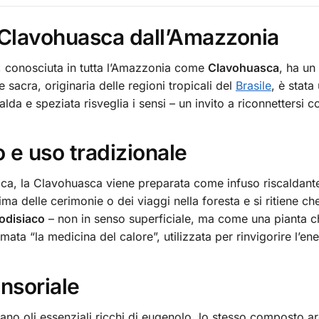
: Clavohuasca dall’Amazzonia
, conosciuta in tutta l’Amazzonia come
Clavohuasca
, ha un
 sacra, originaria delle regioni tropicali del
Brasile
, è stata
alda e speziata risveglia i sensi – un invito a riconnettersi c
 e uso tradizionale
ca, la Clavohuasca viene preparata come infuso riscaldante
a delle cerimonie o dei viaggi nella foresta e si ritiene che 
rodisiaco
– non in senso superficiale, ma come una pianta che 
ta “la medicina del calore”, utilizzata per rinvigorire l’energ
ensoriale
cano oli essenziali ricchi di eugenolo, lo stesso composto a