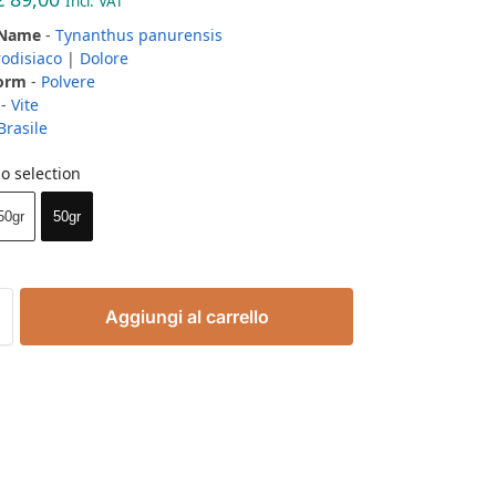
Incl. VAT
 Name
-
Tynanthus panurensis
rodisiaco
|
Dolore
Form
-
Polvere
-
Vite
Brasile
o selection
50gr
50gr
Aggiungi al carrello