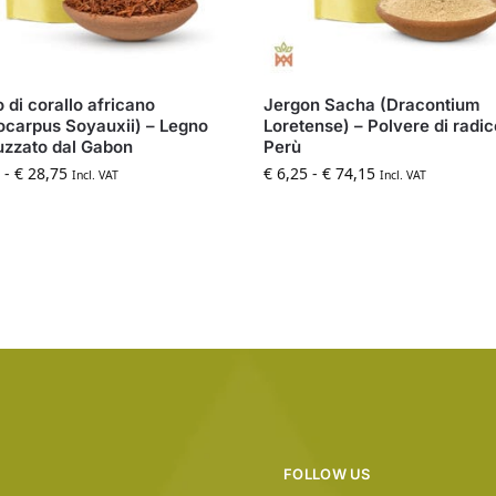
 di corallo africano
Jergon Sacha (Dracontium
ocarpus Soyauxii) – Legno
Loretense) – Polvere di radic
zzato dal Gabon
Perù
-
€
28,75
€
6,25
-
€
74,15
Incl. VAT
Incl. VAT
FOLLOW US