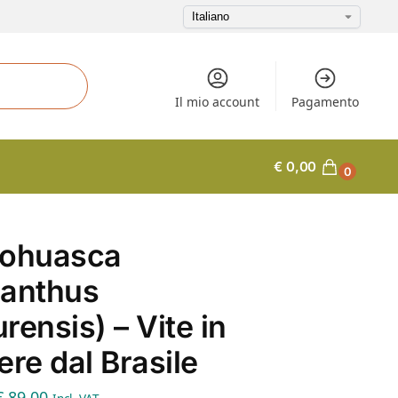
Il mio account
Pagamento
€
0,00
0
vohuasca
nanthus
rensis) – Vite in
ere dal Brasile
€
89,00