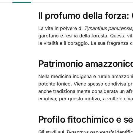
Il profumo della forza
La vite in polvere di
Tynanthus panurensis
garofano e resina della foresta. Questa vite
la vitalità e il coraggio. La sua fragranza c
Patrimonio amazzonico
Nella medicina indigena e rurale amazzoni
potente tonico. Viene spesso condivisa prim
anche tradizionalmente considerata un
af
emotiva; per questo motivo, a volte è chiama
Profilo fitochimico e s
Gli studi sul
Tynanthus panurensis
identifi