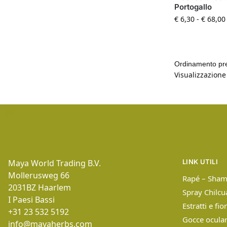
Portogallo
€
6,30
-
€
68,00
Visualizzazione 
Maya World Trading B.V.
LINK UTILI
Mollerusweg 66
Rapé – Sham
2031BZ
Haarlem
Spray Chilc
I Paesi Bassi
Estratti e fio
+31 23 532 5192
Gocce ocula
info@mayaherbs.com