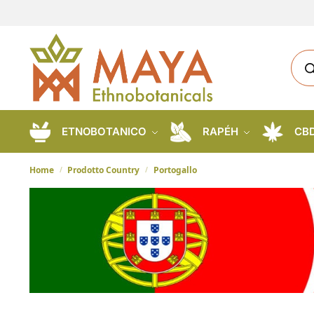
ETNOBOTANICO
RAPÉH
CB
Home
Prodotto Country
Portogallo
/
/