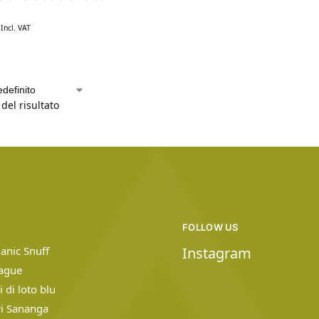
Incl. VAT
del risultato
FOLLOW US
anic Snuff
Instagram
uague
ri di loto blu
ri Sananga