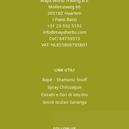
Maya World Trading B.V.
Mollerusweg 66
2031BZ
Haarlem
I Paesi Bassi
+31 23 532 5192
info@mayaherbs.com
CoC: 64733513
VAT: NL855806795B01
LINK UTILI
Rapé – Shamanic Snuff
Spray Chilcuague
Estratti e fiori di loto blu
Gocce oculari Sananga
FOLLOW US