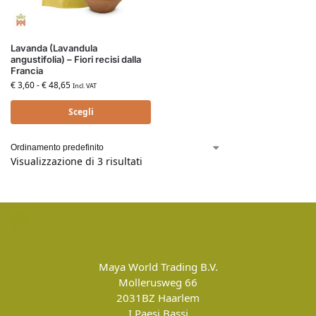
Lavanda (Lavandula
angustifolia) – Fiori recisi dalla
Francia
€
3,60
-
€
48,65
Incl. VAT
Scegli
Visualizzazione di 3 risultati
Maya World Trading B.V.
Mollerusweg 66
2031BZ
Haarlem
I Paesi Bassi