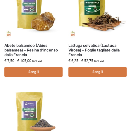
Abete balsamico (Abies
Lattuga selvatica (Lactuca
balsamea) – Resina d’incenso
Virosa) – Foglie tagliate dalla
dalla Francia
Francia
€
7,50
-
€
105,00
€
6,25
-
€
52,75
Incl. VAT
Incl. VAT
Scegli
Scegli