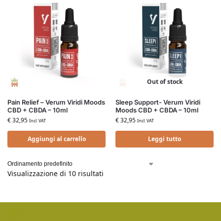
Out of stock
Pain Relief – Verum Viridi Moods
Sleep Support- Verum Viridi
CBD + CBDA – 10ml
Moods CBD + CBDA – 10ml
€
32,95
€
32,95
Incl. VAT
Incl. VAT
Aggiungi al carrello
Leggi tutto
Visualizzazione di 10 risultati