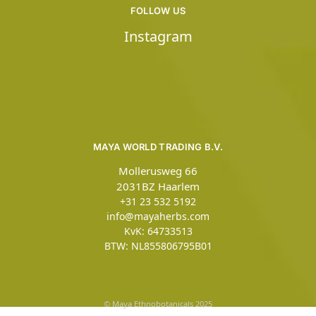
FOLLOW US
Instagram
MAYA WORLD TRADING B.V.
Mollerusweg 66
2031BZ Haarlem
+31 23 532 5192
info@mayaherbs.com
KvK: 64733513
BTW: NL855806795B01
© Maya Ethnobotanicals 2025