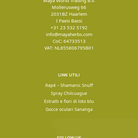
Maya World Trading B.V.
Mollerusweg 66
2031BZ
Haarlem
I Paesi Bassi
+31 23 532 5192
info@mayaherbs.com
CoC: 64733513
VAT: NL855806795B01
LINK UTILI
Rapé – Shamanic Snuff
Spray Chilcuague
Estratti e fiori di loto blu
Gocce oculari Sananga
FOLLOW US