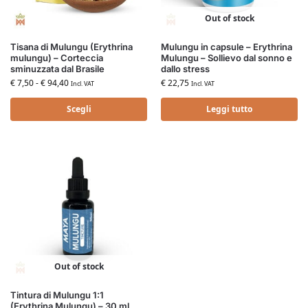
Out of stock
Tisana di Mulungu (Erythrina
Mulungu in capsule – Erythrina
mulungu) – Corteccia
Mulungu – Sollievo dal sonno e
sminuzzata dal Brasile
dallo stress
€
7,50
-
€
94,40
€
22,75
Incl. VAT
Incl. VAT
Scegli
Leggi tutto
Out of stock
Tintura di Mulungu 1:1
(Erythrina Mulungu) – 30 ml