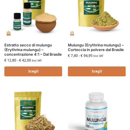
Estratto secco di mulungu
Mulungu (Erythrina mulungu) –
(Erythrina mulungu) –
Corteccia in polvere dal Brasile
concentrazione 4:1 – Dal Brasile
€
7,40
-
€
94,95
Incl. VAT
€
12,80
-
€
42,00
Incl. VAT
Scegli
Scegli