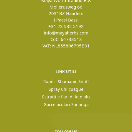
Maya World Trading B.V.
Mollerusweg 66
2031BZ
Haarlem
I Paesi Bassi
+31 23 532 5192
info@mayaherbs.com
CoC: 64733513
VAT: NL855806795B01
LINK UTILI
Rapé – Shamanic Snuff
Spray Chilcuague
Estratti e fiori di loto blu
Gocce oculari Sananga
FOLLOW US